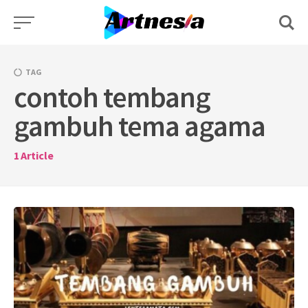
Skip
to
content
TAG
contoh tembang
gambuh tema agama
1
Article