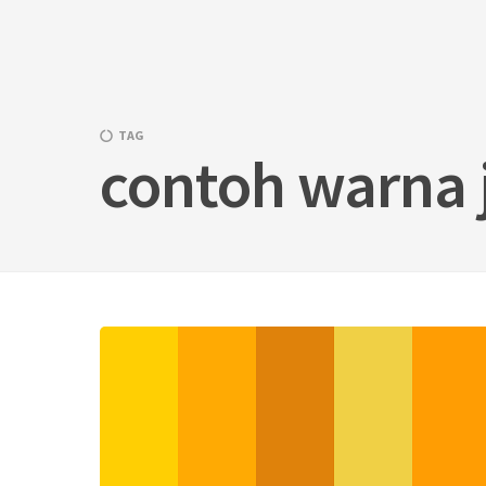
Skip
to
content
TAG
contoh warna 