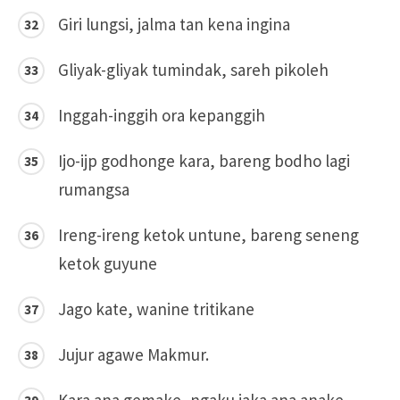
Giri lungsi, jalma tan kena ingina
Gliyak-gliyak tumindak, sareh pikoleh
Inggah-inggih ora kepanggih
Ijo-ijp godhonge kara, bareng bodho lagi
rumangsa
Ireng-ireng ketok untune, bareng seneng
ketok guyune
Jago kate, wanine tritikane
Jujur agawe Makmur.
Kara ana gemake, ngaku jaka ana anake