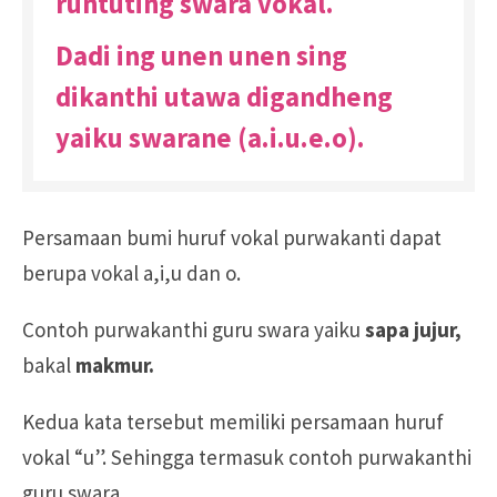
runtuting swara vokal.
Dadi ing unen unen sing
dikanthi utawa digandheng
yaiku
swarane (a.i.u.e.o)
.
Persamaan bumi huruf vokal purwakanti dapat
berupa vokal a,i,u dan o.
Contoh purwakanthi guru swara yaiku
sapa jujur,
bakal
makmur.
Kedua kata tersebut memiliki persamaan huruf
vokal “u”. Sehingga termasuk contoh purwakanthi
guru swara.