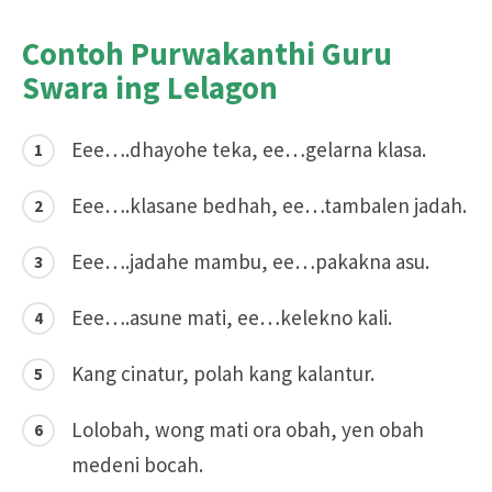
Contoh Purwakanthi Guru
Swara ing Lelagon
Eee….dhayohe teka, ee…gelarna klasa.
Eee….klasane bedhah, ee…tambalen jadah.
Eee….jadahe mambu, ee…pakakna asu.
Eee….asune mati, ee…kelekno kali.
Kang cinatur, polah kang kalantur.
Lolobah, wong mati ora obah, yen obah
medeni bocah.