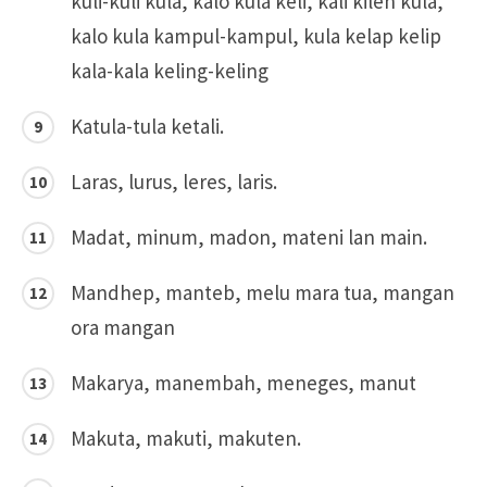
kuli-kuli kula, kalo kula kéli, kali kilén kula,
kalo kula kampul-kampul, kula kelap kelip
kala-kala keling-keling
Katula-tula ketali.
Laras, lurus, leres, laris.
Madat, minum, madon, mateni lan main.
Mandhep, manteb, melu mara tua, mangan
ora mangan
Makarya, manembah, meneges, manut
Makuta, makuti, makuten.